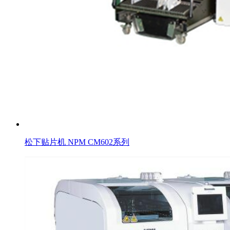
松下贴片机 NPM CM602系列