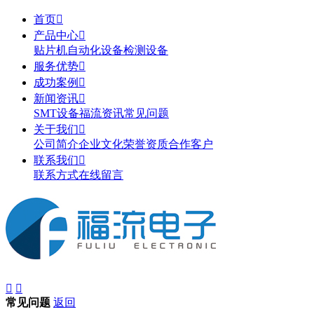
首页

产品中心

贴片机
自动化设备
检测设备
服务优势

成功案例

新闻资讯

SMT设备
福流资讯
常见问题
关于我们

公司简介
企业文化
荣誉资质
合作客户
联系我们

联系方式
在线留言


常见问题
返回