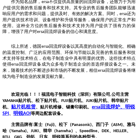
作为知名品牌，
不仅提供高质量的回流焊设备，还致力于为用
ersa
户提供完善的售后服务和技术支持。其专业的售后服务团队能够迅速
响应用户的需求和问题，提供及时、有效的解决方案。同时，
还为
ersa
用户提供技术培训、设备维护和升级等服务，确保用户的正常生产和
使用。这种全方位的售后服务和技术支持为用户提供了强有力的保
障，增强了用户对
回流焊设备的信心和满意度。
ersa
综上所述，德国
回流焊设备以其高度的自动化与智能化、精确
ersa
的温度控制、广泛的应用范围、环保与节能以及完善的售后服务和技
术支持等技术特点，在电子制造业中具有明显的优势。这些技术特点
使得
回流焊设备成为众多电子制造企业的首选焊接设备之一。未
ersa
来，随着技术的不断进步和市场的不断发展，相信
回流焊设备将继
ersa
续为电子制造业的发展贡献力量。
欢迎光临！！！福流电子智能科技（深圳）有限公司
公司主营
,
贴片机、松下贴片机、
贴片机、
贴片机、韩华贴片
YAMAHA
FUJI
JUKI
贴片机租赁
回流焊炉
、明锐
机、
、贴片机维修、锡膏印刷机、
ersa
明锐
SPI
、
AOI
等周边配套设备。
主营品牌有
富士（
、松下（
、西门子（
、雅马
:
Fuji)
Panasonic)
ASM)
哈（
、
、韓华（
）、
、
、
、
Yamaha)
JUKI
hanwha
Speedline
DEK
HELLER
、
、劲拓、日东、明锐等系列的各种型号。
BTU
GKG