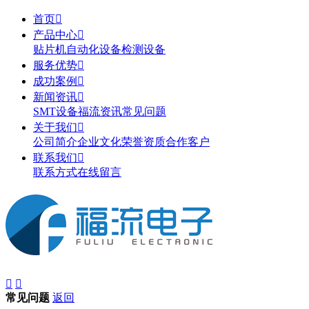
首页

产品中心

贴片机
自动化设备
检测设备
服务优势

成功案例

新闻资讯

SMT设备
福流资讯
常见问题
关于我们

公司简介
企业文化
荣誉资质
合作客户
联系我们

联系方式
在线留言


常见问题
返回